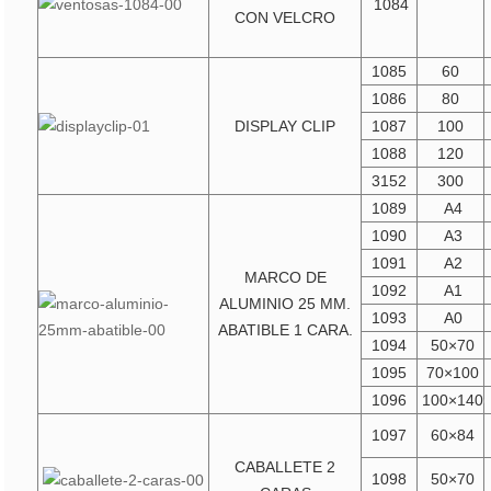
1084
CON VELCRO
1085
60
1086
80
DISPLAY CLIP
1087
100
1088
120
3152
300
1089
A4
1090
A3
1091
A2
MARCO DE
1092
A1
ALUMINIO 25 MM.
1093
A0
ABATIBLE 1 CARA.
1094
50×70
1095
70×100
1096
100×140
1097
60×84
CABALLETE 2
1098
50×70