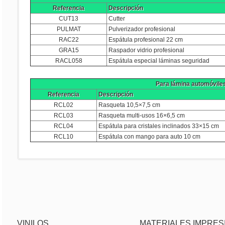
Referencia
Descripción
CUT13
Cutter
PULMAT
Pulverizador profesional
RAC22
Espátula profesional 22 cm
GRA15
Raspador vidrio profesional
RACL058
Espátula especial láminas seguridad
Para lámina automóvile
Referencia
Descripción
RCL02
Rasqueta 10,5×7,5 cm
RCL03
Rasqueta multi-usos 16×6,5 cm
RCL04
Espátula para cristales inclinados 33×15 cm
RCL10
Espátula con mango para auto 10 cm
VINILOS
MATERIALES IMPRES